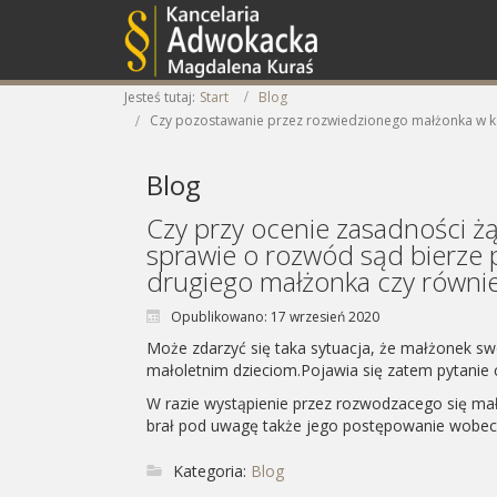
Jesteś tutaj:
Start
Blog
Czy pozostawanie przez rozwiedzionego małżonka w ko
Blog
Czy przy ocenie zasadności ż
sprawie o rozwód sąd bierze
drugiego małżonka czy równie
Opublikowano: 17 wrzesień 2020
Może zdarzyć się taka sytuacja, że małżonek 
małoletnim dzieciom.Pojawia się zatem pytanie 
W razie wystąpienie przez rozwodzacego się ma
brał pod uwagę także jego postępowanie wobec m
Kategoria:
Blog