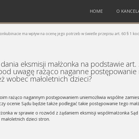
HOME
O KANCELA
nkubinacie ma wpływ na ocenę jego potrzeb w świetle przepisu art. 60 § 1 ko
ądania eksmisji małżonka na podstawie art
 pod uwagę rażąco naganne postępowanie 
ż wobec małoletnich dzieci?
swoim rażąco nagannym postępowaniem uniemożliwia wspólne zamiesz
czy ocenie Sądu będzie także podlegać takie postępowanie tego mał
łżonka w sprawie o rozwód z żądaniem eksmisji współmałżonka Sąd 
ałoletnich dzieci stron.