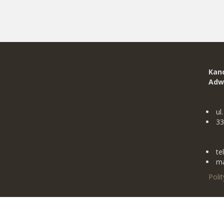
Kan
Adw
ul
33
te
ma
Poli