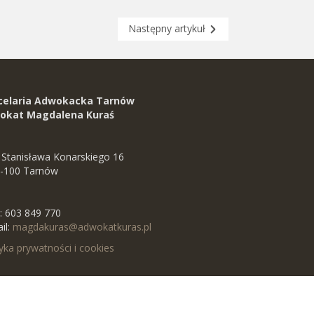
Następny artykuł
celaria Adwokacka Tarnów
okat Magdalena Kuraś
. Stanisława Konarskiego 16
-100
Tarnów
l:
603 849 770
il:
magdakuras@adwokatkuras.pl
tyka prywatności i cookies