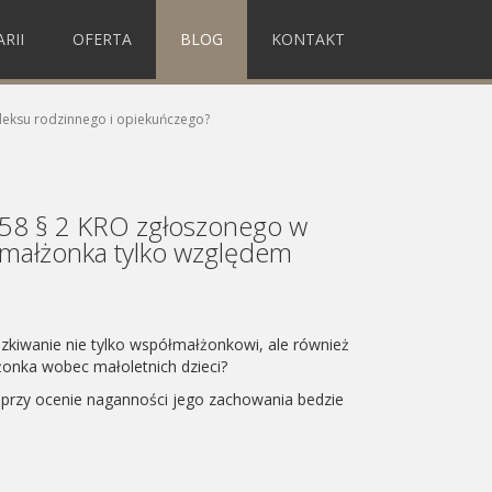
RII
OFERTA
BLOG
KONTAKT
deksu rodzinnego i opiekuńczego?
. 58 § 2 KRO zgłoszonego w
małżonka tylko względem
kiwanie nie tylko współmałżonkowi, ale również
żonka wobec małoletnich dzieci?
przy ocenie naganności jego zachowania bedzie